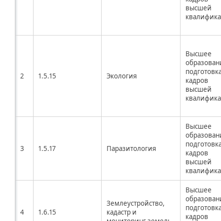
высшей
квалифик
Высшее
образован
подготовк
2
1.5.15
Экология
кадров
высшей
квалифик
Высшее
образован
подготовк
3
1.5.17
Паразитология
кадров
высшей
квалифик
Высшее
образован
Землеустройство,
подготовк
4
1.6.15
кадастр и
кадров
мониторинг земель