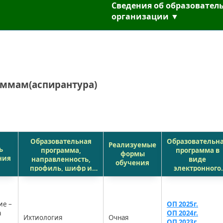
Сведения об образовател
организации ▼
ммам(аспирантура)
Образовательная
Образовательн
Реализуемые
ь
программа,
программа в
формы
ния
направленность,
виде
обучения
профиль, шифр и
электронного
наименование
документа
научной
специальности
ие –
ОП 2025г.
а
ОП 2024г.
Ихтиология
Очная
ОП 2023г.