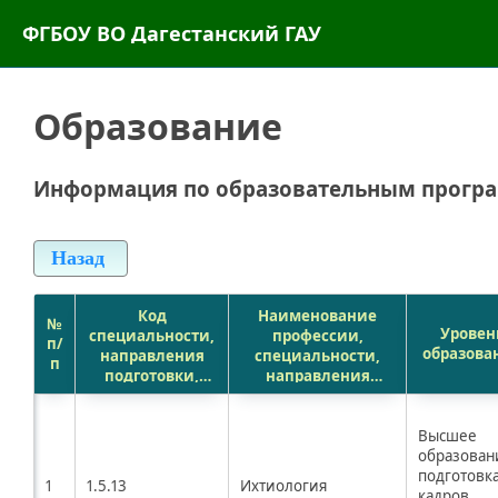
ФГБОУ ВО Дагестанский ГАУ
Образование
Информация по образовательным програ
Назад
Код
Наименование
№
Уровен
специальности,
профессии,
п/
образова
направления
специальности,
п
подготовки,
направления
шифр группы
подготовки,
научных
наименование
специальностей
группы научных
Высшее
специальностей
образован
подготовк
1
1.5.13
Ихтиология
кадров