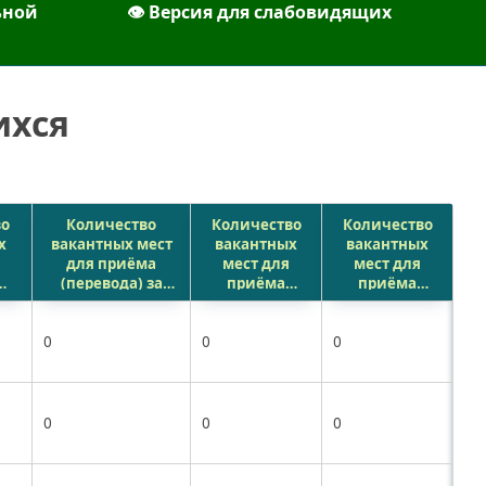
ьной
👁︎ Версия для слабовидящих
ихся
во
Количество
Количество
Количество
х
вакантных мест
вакантных
вакантных
для приёма
мест для
мест для
(перевода) за
приёма
приёма
 за
счёт бюджетных
(перевода) за
(перевода) за
ассигнований
счёт
счёт средств
ых
0
бюджетов
0
бюджетных
0
физических
ний
субъекта
ассигнований
и (или)
ого
Российской
местных
юридических
Федерации
бюджетов
лиц
0
0
0