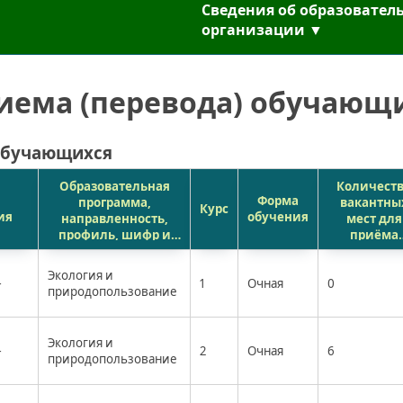
Сведения об образовател
организации ▼
иема (перевода) обучающ
 обучающихся
Образовательная
Количест
Форма
программа,
вакантны
Курс
ия
обучения
направленность,
мест для
профиль, шифр и
приёма
наименование
(перевода)
научной
счёт
Экология и
–
специальности
1
Очная
0
бюджетн
природопользование
ассигнова
федеральн
бюджета
Экология и
–
2
Очная
6
природопользование