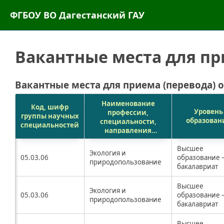
ФГБОУ ВО Дагестанский ГАУ
Вакантные места для пр
Вакантные места для приема (перевода)
Наименование
Код, шифр
Уровень
профессии,
группы научных
образован
специальности,
специальностей
направления
подготовки,
наименование
Высшее
Экология и
05.03.06
группы научных
образование 
природопользование
специальностей
бакалавриат
Высшее
Экология и
05.03.06
образование 
природопользование
бакалавриат
Высшее