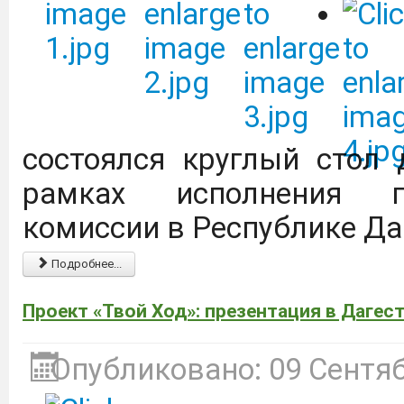
агротехнологических кла
Дагестанский государст
имени М.М. Джамбулатов
состоялся круглый стол 
2027 года в Федераль
рамках исполнения по
национального проекта 
комиссии в Республике Да
продовольственной бе
обеспечение укомплект
Подробнее...
предприятий на уровне
Проект «Твой Ход»: презентация в Дагес
Подробнее
Опубликовано: 09 Сентя