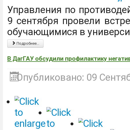
Управления по противод
С 01.09.25 по 31.08.26 
9 сентября провели встр
доступ к коллекции
обучающимися в универси
"Просвещение" ЭБС Л
Подробнее...
следующей ссылке:
https
В ДагГАУ обсудили профилактику негат
Цифровые плакаты, на
Опубликовано: 09 Сентя
осмотрительности гра
использования
телекоммуникационных 
Дагестанский Г