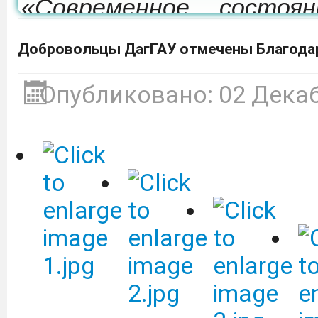
«Современное состоя
развития мелиорации 
Добровольцы ДагГАУ отмечены Благодар
которая состоится 24-26
Опубликовано: 02 Дека
Депобразования приг
участие в образовател
культуре «Финансовый 
ВТБ (ПАО).
Подробнее
Объявление о сдаче в 
оборудованием.
Подробне