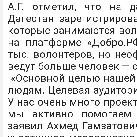
А.Г. отметил, что на 
агротехнологических кла
Дагестан зарегистриров
которые занимаются вол
Дагестанский государст
на платформе «Добро.РФ
имени М.М. Джамбулатов
тыс. волонтеров, но не
2027 года в Федераль
ведут больше человек — о
национального проекта 
«Основной целью нашей 
продовольственной бе
людям. Целевая аудитори
обеспечение укомплект
У нас очень много проек
предприятий на уровне
мы активно помогаем 
Подробнее
заявил Ахмед Гамзатови