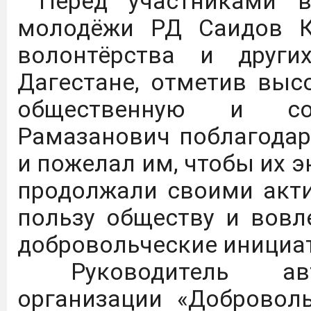
Перед участниками в
молодёжи РД Саидов К.
С 01.09.25 по 31.08.26 
волонтёрства и друг
доступ к коллекции
Дагестане, отметив выс
"Просвещение" ЭБС Л
общественную и со
следующей ссылке:
https
Рамазанович поблагодар
и пожелал им, чтобы их э
Цифровые плакаты, на
продолжали своими акт
осмотрительности гра
пользу обществу и вовл
использования
добровольческие инициа
телекоммуникационных 
Руководитель авто
организации «Добровол
Дагестанский Г