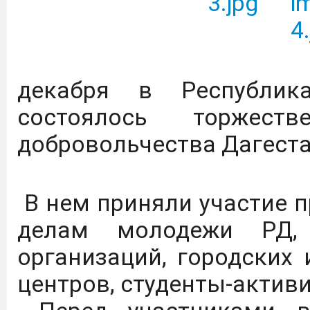
Всероссийский конкурс 
и проектов в сфере об
социально-экономиче
декабря в Республик
территорий, «Моя страна
состоялось торжест
добровольчества Дагестан
Вниманию преподавател
2026 г. по 31 января 
доступ к коллекции 
В нем приняли участие 
Издательство Дашков и 
делам молодежи РД,
организаций, городских
В Дагестане объявлен 
центров, студенты-активи
авиации.
Подробнее