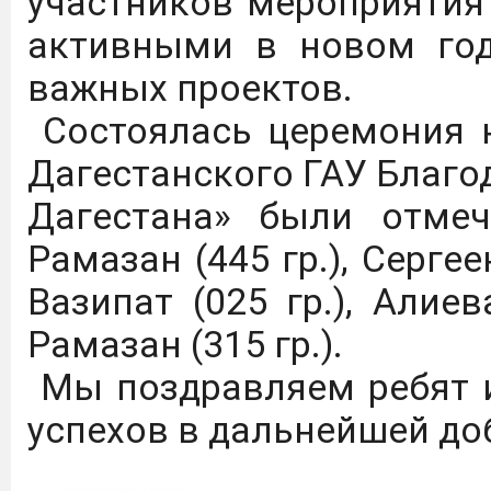
участников мероприятия
С каталогом инновацио
активными в новом год
ГАУ можно ознакомиться 
важных проектов.
ФКП "Щелковский биоком
Состоялась церемония н
выпускников ВО и СПО п
Дагестанского ГАУ Благ
микробиология, био
Дагестана» были отме
инженерия.
Подробнее
Рамазан (445 гр.), Сергее
Вазипат (025 гр.), Алие
На сайте журнала "Изв
Рамазан (315 гр.).
приравнивание науч
Мы поздравляем ребят и
наукометрические базы
успехов в дальнейшей до
ВАК с распределением 