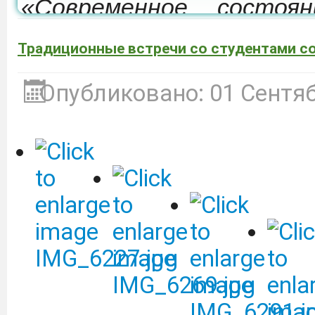
«Современное состоя
развития мелиорации 
Традиционные встречи со студентами со
которая состоится 24-26
Опубликовано: 01 Сентя
Депобразования приг
участие в образовател
культуре «Финансовый 
ВТБ (ПАО).
Подробнее
Объявление о сдаче в 
оборудованием.
Подробне