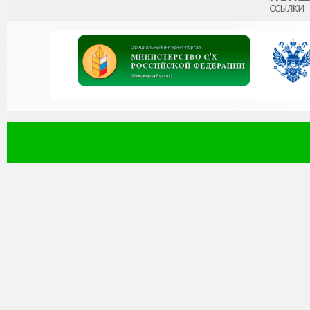
Уважаемые коллеги!
политематический се
журнал «Известия Даг
перечень рецензиру
которых могут быт
научные результаты 
ученой степени канд
ученой степени доктор
Министерство наук
Российской Федерации п