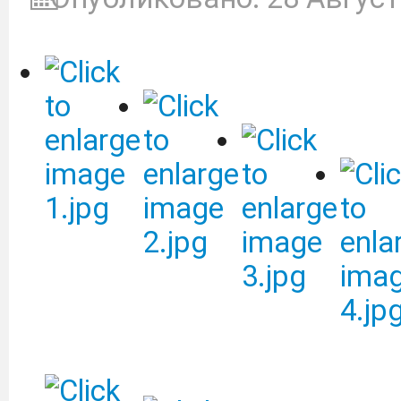
результаты диссертаций
кандидата наук, на сои
наук (по состоянию на 19
На сайте Проблемы
представлено итогов
журналов Перечня ВА
Подробнее
Общественный сов
проводит независиму
осуществления обра