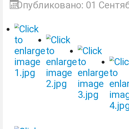
Опубликовано: 01 Сентя
С 01.09.25 по 31.08.26 
доступ к коллекции
"Просвещение" ЭБС Л
следующей ссылке:
https
Цифровые плакаты, на
осмотрительности гра
использования
телекоммуникационных 
Дагестанский Г