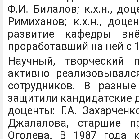
Ф.И. Билалов; к.х.н., доц
Римиханов; к.х.н., доц
развитие кафедры вн
проработавший на ней с 1
Научный, творческий 
активно реализовывалс
сотрудников. В разны
защитили кандидатские д
доценты: Г.А. Захарченко
Джалалова, старшие пр
Оголева. В 1987 года 