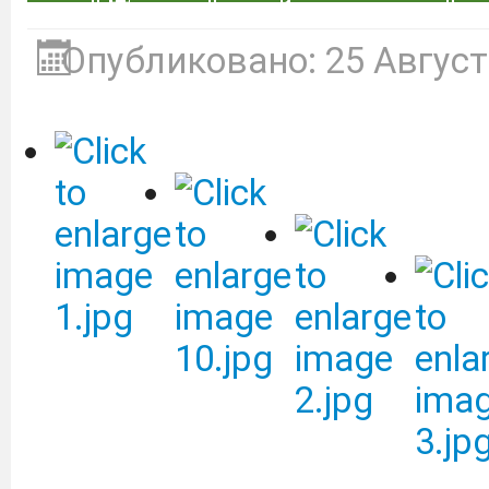
Опубликовано: 25 Август
С 01.09.25 по 31.08.26 
доступ к коллекции
"Просвещение" ЭБС Л
следующей ссылке:
https
Цифровые плакаты, на
осмотрительности гра
использования
телекоммуникационных 
Дагестанский Г