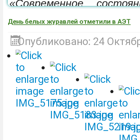
«Современное состоя
развития мелиорации 
День белых журавлей отметили в АЭТ
которая состоится 24-26
Опубликовано: 24 Октяб
Депобразования приг
участие в образовател
культуре «Финансовый 
ВТБ (ПАО).
Подробнее
Объявление о сдаче в 
оборудованием.
Подробне