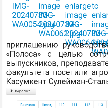
федеральными 
образовательными орг
обучающихся.
Перейти
Минобрнауки РД сообщ
приглашению руководств
осуществляет подбор сп
«Полоса» с целью сотру
и специальностей. Сведе
выпускников, преподавате
желание трудоустрои
факультета посетили агр
просим направить на
Касумкент Сулейман-Сталь
gulya.alemsetova@yand
Подробнее...
форме.
Скачать
В начало
Назад
110
111
112
113