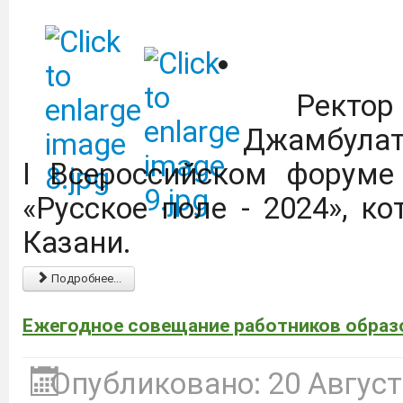
агротехнологических кла
Дагестанский государст
Ректор 
имени М.М. Джамбулатов
Джамбул
2027 года в Федераль
I
Всероссийском форуме
национального проекта 
«Русское поле - 2024», к
продовольственной бе
Казани.
обеспечение укомплект
Подробнее...
предприятий на уровне
Ежегодное совещание работников образ
Подробнее
Опубликовано: 20 Август