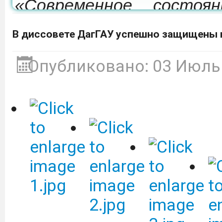
«Современное состоя
развития мелиорации 
В диссовете ДагГАУ успешно защищены 
которая состоится 24-26
Опубликовано: 03 Июль
Депобразования приг
участие в образовател
культуре «Финансовый 
ВТБ (ПАО).
Подробнее
Объявление о сдаче в 
оборудованием.
Подробне