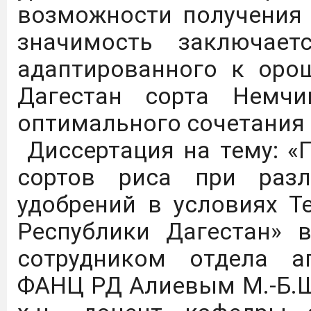
возможности получения 
агротехнологических кла
значимость заключает
адаптированного к оро
Дагестанский государст
Дагестан сорта Немчи
имени М.М. Джамбулатов
оптимального сочетания 
2027 года в Федераль
Диссертация на тему: «
национального проекта 
сортов риса при раз
продовольственной бе
удобрений в условиях Т
обеспечение укомплект
Республики Дагестан»
предприятий на уровне
сотрудником отдела а
Подробнее
ФАНЦ РД Алиевым М.-Б.Ш.