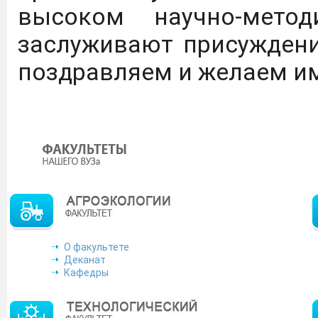
федеральными 
высоком научно-мето
образовательными орг
заслуживают присуждени
обучающихся.
Перейти
поздравляем и желаем им
Минобрнауки РД сообщ
осуществляет подбор сп
и специальностей. Сведе
желание трудоустрои
просим направить на
gulya.alemsetova@yand
О факультете
Деканат
форме.
Скачать
Кафедры