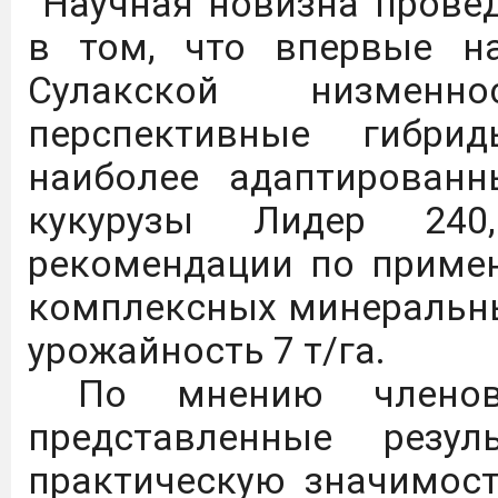
результаты диссертаций
Научная новизна провед
кандидата наук, на сои
в том, что впервые н
наук (по состоянию на 19
Сулакской низменн
перспективные гибри
На сайте Проблемы
наиболее адаптирован
представлено итогов
кукурузы Лидер 240
журналов Перечня ВА
рекомендации по приме
Подробнее
комплексных минеральны
урожайность 7 т/га.
Общественный сов
По мнению членов д
проводит независиму
представленные резу
осуществления обра
практическую значимост