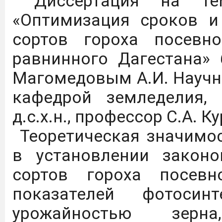
Диссертация на тем
«Оптимизация сроков и
С 01.09.25 по 31.08.26 
сортов гороха посевн
доступ к коллекции
равнинного Дагестана»
"Просвещение" ЭБС Л
Магомедовым А.И. Научн
следующей ссылке:
https
кафедрой земледелия,
д.с.х.н., профессор С.А. К
Цифровые плакаты, на
Теоретическая значимос
осмотрительности гра
в установлении законо
использования
сортов гороха посевн
телекоммуникационных 
показателей фотосин
урожайностью зерн
Дагестанский Г