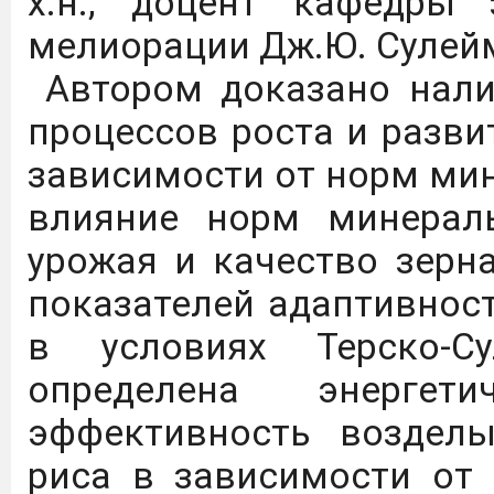
х.н., доцент кафедры 
С каталогом инновацио
мелиорации Дж.Ю. Сулей
ГАУ можно ознакомиться 
Автором доказано нали
ФКП "Щелковский биоком
процессов роста и разви
выпускников ВО и СПО п
зависимости от норм ми
микробиология, био
влияние норм минераль
инженерия.
Подробнее
урожая и качество зерн
показателей адаптивнос
На сайте журнала "Изв
в условиях Терско-С
приравнивание науч
определена энергет
наукометрические базы
эффективность возделы
ВАК с распределением 
риса в зависимости от