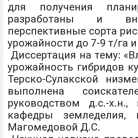
На сайте журнала "Изв
для получения план
рекомендация о ка
разработаны и вн
рецензируемых научных
перспективные сорта ри
быть опубликова
урожайности до 7-9 т/га 
результаты диссертац
Диссертация на тему: «
На сайте журнала "Изв
урожайность гибридов к
итоговое распределени
Терско-Сулакской низме
ВАК по категориям К1,К2
выполнена соискате
руководством д.с.-х.н.
На сайте журнала "Из
кафедры земледелия, 
перечень рецензируемых
Магомедовой Д.С.
должны быть опубли