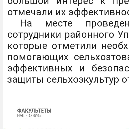
большой интерес к пр
С каталогом инновацио
отмечали их эффективност
ГАУ можно ознакомиться 
На месте проведени
ФКП "Щелковский биоком
сотрудники районного Уп
выпускников ВО и СПО п
которые отметили необх
микробиология, био
помогающих сельхозтов
инженерия.
Подробнее
эффективных и безопас
защиты сельхозкультур о
На сайте журнала "Изв
приравнивание науч
наукометрические базы
ВАК с распределением 