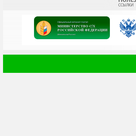
результаты диссертаций
кандидата наук, на сои
наук (по состоянию на 19
На сайте Проблемы
представлено итогов
журналов Перечня ВА
Подробнее
Общественный сов
проводит независиму
осуществления обра