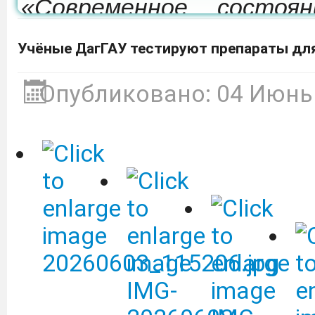
«Современное состоя
развития мелиорации 
Учёные ДагГАУ тестируют препараты для
которая состоится 24-26
Опубликовано: 04 Июнь
Депобразования приг
участие в образовател
культуре «Финансовый 
ВТБ (ПАО).
Подробнее
Объявление о сдаче в 
оборудованием.
Подробне