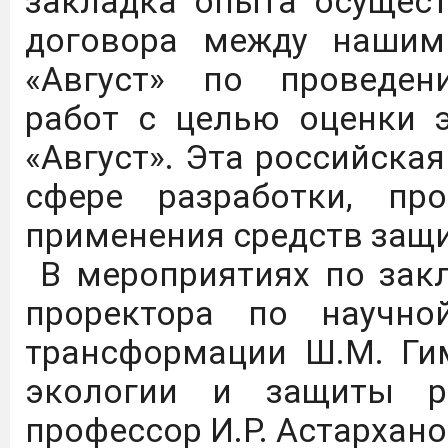
закладка опыта осущест
договора между нашим
С 01.09.25 по 31.08.26 
«Август» по проведени
доступ к коллекции
работ с целью оценки 
"Просвещение" ЭБС Л
«Август». Эта российска
следующей ссылке:
https
сфере разработки, пр
применения средств защи
Цифровые плакаты, на
В мероприятиях по закл
осмотрительности гра
проректора по научно
использования
трансформации Ш.М. Ги
телекоммуникационных 
экологии и защиты ра
профессор И.Р. Астархано
Дагестанский Г