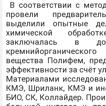
В соответствии с метод
агротехнологических кла
провели предварител
выделили опытные де
Дагестанский государст
химической обработ
имени М.М. Джамбулатов
заключалась в до
2027 года в Федераль
кремнийорганическог
национального проекта 
вещества Полифем, пре
продовольственной бе
эффективности за счёт у
обеспечение укомплект
Материалами исследован
предприятий на уровне
КМЭ, Шриланк, КМЭ и ин
Подробнее
БИО, СК, Коллайдер. Про