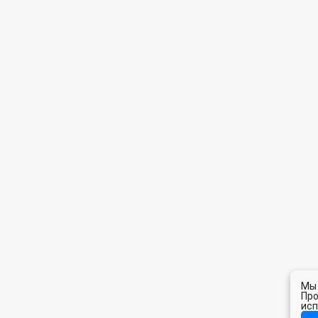
Мы 
Про
исп