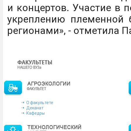
С каталогом инновацио
и концертов. Участие в 
ГАУ можно ознакомиться 
укреплению племенной 
регионами», - отметила 
ФКП "Щелковский биоком
выпускников ВО и СПО п
микробиология, био
инженерия.
Подробнее
На сайте журнала "Изв
приравнивание науч
О факультете
Деканат
наукометрические базы
Кафедры
ВАК с распределением 