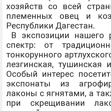
хозяйств со всей стра
племенных овец и коз
С 01.09.25 по 31.08.26 
Республики Дагестан.
доступ к коллекции
"Просвещение" ЭБС Л
В экспозиции нашего 
следующей ссылке:
https
спектр: от традицион
тонкорунного артлухског
Цифровые плакаты, на
лезгинская, тушинская 
осмотрительности гра
Особый интерес посетит
использования
экспонаты из агрофир
телекоммуникационных 
лаконы с ягнятами, а та
при скрещивании лак
Дагестанский Г