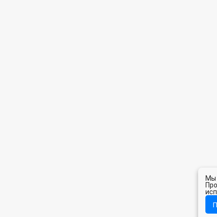
Мы 
Про
исп
П