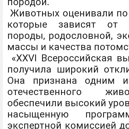
породой.
агротехнологических кла
Животных оценивали по 
которые зависят от н
Дагестанский государст
породы, родословной, эк
имени М.М. Джамбулатов
массы и качества потомс
2027 года в Федераль
«XXVI Всероссийская вы
национального проекта 
получила широкий откли
продовольственной бе
Она признана одним и
обеспечение укомплект
отечественного живо
предприятий на уровне
обеспечили высокий уро
Подробнее
насыщенную програ
экспертной комиссией д