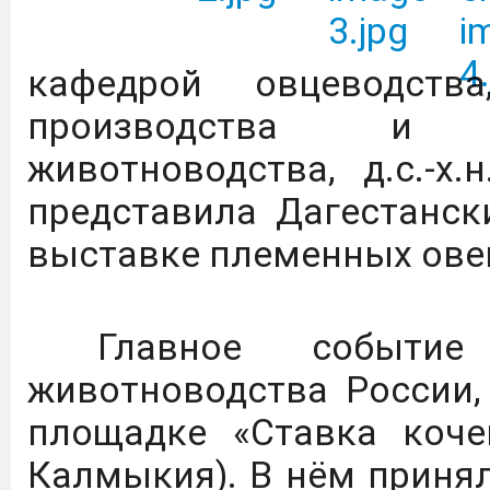
Всероссийский конкурс 
и проектов в сфере об
кафедрой овцеводства
социально-экономиче
производства и п
территорий, «Моя страна
животноводства, д.с.-х.
представила Дагестанск
Вниманию преподавател
выставке племенных овец
2026 г. по 31 января 
доступ к коллекции 
Главное событие 
Издательство Дашков и 
животноводства России,
площадке «Ставка коче
В Дагестане объявлен 
Калмыкия). В нём приня
авиации.
Подробнее