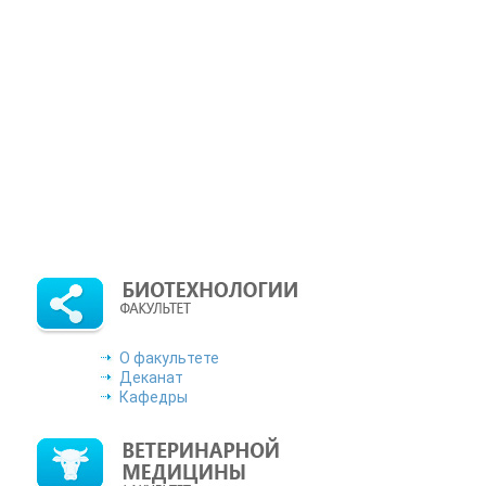
ствляет подбор специалистов разных профессий и специал
я в ПАО «ОДК-Сатурн», просим направить на адрес э
качать
агестан от 10 октября 2022 г. № 01-07-05/3-1023 по пункту 5
т 29 сентября 2022 года Министерство труда и социального ра
ьзования для подбора работы, в том числе за пределами СК
Работа в России», размещенной в информационно – телеком
тический сетевой электронный научный журнал «Известия 
в которых могут быть опубликованы основные научные резу
ние ученой степени доктора наук.
Подробнее
дерации приглашает принять участие во Всероссийской студен
О факультете
Деканат
Кафедры
 Более 5 тысяч вакансий. Заполняйте резюме и находите работ
фессионального и карьерного развития молодых работников.
П