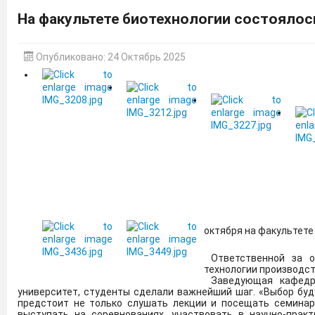
На факультете биотехнологии состоялос
Вниманию преподавателей и студентов: с 1 февраля 2026
менеджмент - Издательство Дашков и К" ЭБС ЛАНЬ.
Опубликовано: 24 Октябрь 2025
В Дагестане объявлен набор в войска беспилотной авиации
С 01.09.25 по 31.08.26 Дагестанскому ГАУ предоставлен до
по следующей ссылке:
https://e.lanbook.com/books/44375
Цифровые плакаты, направленные на обеспечение осмо
телекоммуникационных сетей.
Подробнее
Дагестанский ГАУ готовит учителей агротехнологических 
октября на факультете
Дагестанский государственный аграрный университет име
Ответственной за ор
«Кадры в АПК» национального проекта «Технологическ
технологии производст
укомплектованности кадрами аграрных предприятий на уров
Заведующая кафедрой
университет, студенты сделали важнейший шаг. «Выбор бу
предстоит не только слушать лекции и посещать семинары
выступать на соревнованиях, участвовать в научно-практ