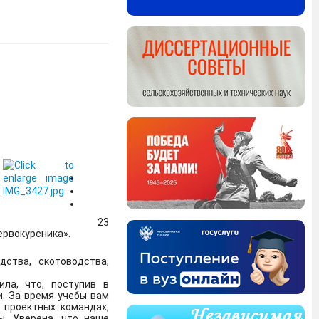
лекции "Экономика и
Ь, которая находится
я злоумышленниками
23
ервокурсника».
Федеральном проекте
ства, скотоводства,
оторой обеспечение
ла, что, поступив в
. За время учебы вам
 проектных командах,
ы. Уверена, что наше