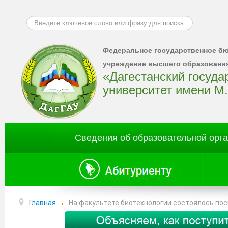
Искать...
Федеральное государственное б
учреждение высшего образовани
«Дагестанский госуд
университет имени М
Сведения об образовательной орг
Главная
На факультете биотехнологии состоялось по