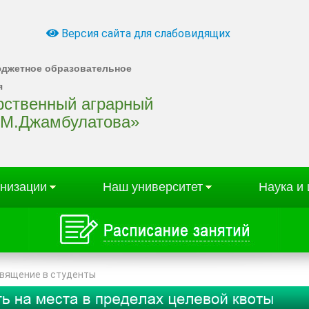
Версия сайта для слабовидящих
юджетное образовательное
я
арственный аграрный
.М.Джамбулатова»
анизации
Наш университет
Наука и
священие в студенты