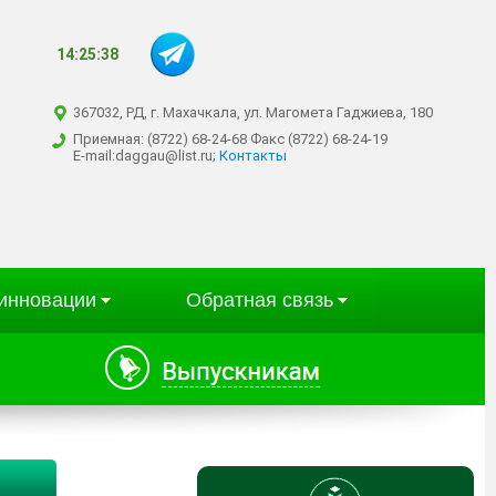
14:25:39
367032, РД, г. Махачкала, ул. Магомета Гаджиева, 180
Приемная: (8722) 68-24-68 Факс (8722) 68-24-19
E-mail:daggau@list.ru;
Контакты
 инновации
Обратная связь