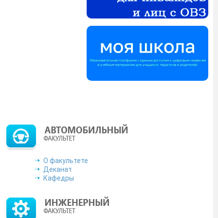
ьностей. Сведения о
лектронной почты:
 раздела 2 протокола
звития РД доводит до
ФО, Единой цифровой
муникационной сети
Дагестанского ГАУ»
льтаты диссертаций
ческой акции «Письма
О факультете
Деканат
Кафедры
у мечты.
Подробнее
одробнее