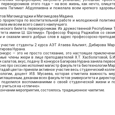
ожно ознакомиться здесь.
Подробнее
у первокурсников этого года – на всю жизнь, как нечто, олиц
азала Патимат Абдуллаевна и пожелала всем крепкого здоровья
ускников ВО и СПО по специальностям: биология, микробиоло
тов Магомедгаджи и Магомедова Мадина.
 проректора по воспитательной работе и молодежной политике 
ала им всем всего самого наилучшего.
ческого билета первокурсникам. Из дружественной Республики 
итета имени Ш. Шотемур». Профессор Фарход Раджабов со свои
иравнивание научных журналов, входящих в наукометричес
м и сказали много добрых слов в адрес профессорско-преподав
.
Подробнее
екомендация о категорировании перечня рецензируемых 
ли участие студенты 2 курса АЭТ Атаева Альпият, Дибирова Ма
 результаты диссертаций на соискание.
Подробнее
гирова Нурана.
е распределение научных журналов Перечня ВАК по категориям 
онкурс — это не просто состязание, это настоящее приключени
мые члены жюри в лице преподавателей Х.Т. Хасболатовой, Б.И
нь рецензируемых научных изданий, в которых должны быть оп
алатов, вкус, подачу. В конкурсе Багирова Нурана заняла первое
пени кандидата наук, на соискание ученой степени доктора н
сню про сессию исполнил магистр факультета биотехнологии Ма
гадай цвета» приняли активное участие весь студенческий колле
ологии, доцент И.В. Мусаева, которая отметила важность ме
иглашенным, деканам всех факультетов университета и директор
итоговое распределение научных журналов Перечня ВАК по к
 поделился воспоминаниями о своей студенческой жизни и п
 учиться на «отлично».
окончании мероприятия, состоялось традиционное чаепитие.
 независимую оценку качества условий осуществлени
разовательными организациями и анкетирование обуч