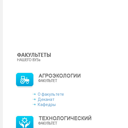
Минобрнауки РД сообщает, что ПАО «ОДК-Сатурн» осуще
выпускниках, изъявивших желание трудоустроитьс
gulya.alemsetova@yandex.ru согласно прилагаемой форме.
С
В соответствии с поручением Правительства Республики Д
заседания № 07-05/3 заседания Совета Безопасности РД о
студентов-выпускников информацию о возможности испол
платформы в сфере занятости и трудовых отношений «
«Интернет»:
https://trudvsem.ru
Уважаемые коллеги! С 13 октября 2022 года политема
включен в перечень рецензируемых научных изданий, 
на соискание ученой степени кандидата наук, на соиска
Министерство науки и высшего образования Российской Фе
защитникам Отечества».
О факультете
Подробнее
Деканат
Кафедры
Сервис поиска работы в агросекторе от Россельхозбанка!
ПАО «КАМАЗ» предоставляет широкие возможности для про