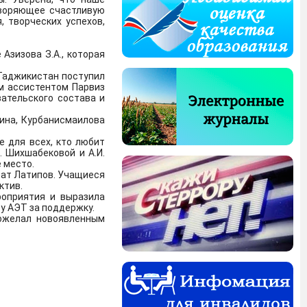
етворяющее счастливую
, творческих успехов,
гия, биотехнология,
Азизова З.А., которая
Таджикистан поступил
м ассистентом Парвиз
кие базы данных, к
ательского состава и
научных изданий, в
рина, Курбанисмаилова
К1,К2,К3.
е для всех, кто любит
Подробнее
. Шихшабековой и А.И.
убликованы основные
 место.
аук (по состоянию на
рат Латипов. Учащиеся
ктив.
роприятия и выразила
у АЭТ за поддержку.
атегориям К1,К2,К3.
ожелал новоявленным
я образовательной
ающихся.
Перейти к