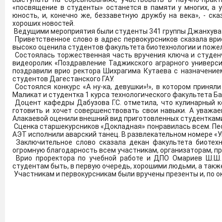
С каталогом инновационных проектов Дагестанского ГАУ м
«посвящение в студенты» останется в памяти у многих, а 
юность, и, конечно же, беззаветную дружбу на века», - ск
хороших новостей.
ФКП "Щелковский биокомбинат" приглашает на работу вып
Ведущими мероприятия были студенты 341 группы Джанхува
ветеринария, инженерия.
Подробнее
Приветственное слово в адрес первокурсников сказала врио
высоко оценила студентов факультета биотехнологии и пожел
Состоялась торжественная часть вручения ключа и студен
видеоролик «Поздравление Таджикского аграрного универс
На сайте журнала "Известия ДагГАУ" представлено пр
поздравили врио ректора Шихрагима Кутаева с назначение
журналам Перечня ВАК с распределением по категориям
студентов Дагестанского ГАУ.
На сайте журнала "Известия ДагГАУ" представлена р
Состоялся конкурс «А ну-ка, девушки»!», в котором приня
которых должны быть опубликованы основные научные
Маликат и студентка 1 курса технологического факультета Ба
На сайте журнала "Известия ДагГАУ" представлено итогово
Доцент кафедры Дабузова Г.С. отметила, что кулинарный к
готовить и хочет совершенствовать свои навыки. А уважае
На сайте журнала "Известия ДагГАУ" представлен перече
Алакаевой оценили внешний вид приготовленных студентками с
научные результаты диссертаций на соискание ученой сте
Сценка старшекурсников «Докладная» понравилась всем. Пе
19.12.2023 года).
Подробнее
АЭТ исполнили аварский танец. В развлекательном номере «У
Заключительное слово сказала декан факультета биотехн
огромную благодарность всем участникам, организаторам, пр
На сайте Проблемы развития АПК региона представлено 
Врио проректора по учебной работе и ДПО Омариев Ш.Ш.
Подробнее
студентам быть, в первую очередь, хорошими людьми, а также
Участникам и первокурсникам были вручены презенты и, по 
Общественный совет при Минобрнауки РФ проводит
деятельности федеральными государственными об
анкетированию