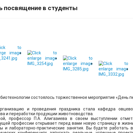
ь посвящение в студенты
 г. по 31 января 2027 г. ДагГАУ предоставлен доступ к кол
.
Подробнее
ступ к коллекции "ФПУ. 10-11 кл. Изд-во "Просвещение" ЭБС ЛАН
трительности граждан в условиях возможного использовани
классов.
Подробнее
 биотехнологии состоялось торжественное мероприятие «День п
ни М.М. Джамбулатова принимает участие в 2025-2027 года в 
ганизацию и проведения праздника стала кафедра овцевод
ое обеспечение продовольственной безопасности», цель к
ва и переработки продукции животноводства.
не не менее 95% к 2030 году.
, профессор П.А. Алигазиева в своем выступлении отмети
Подробнее
дущей профессии открывает перед вами новую страницу в жизни
 и лабораторно-практические занятия. Вы будете работать в
ических конференциях, запускать реальные, успешные проект