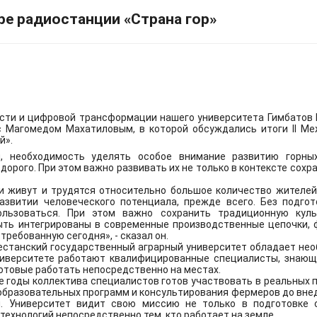
ре радиостанции «Страна гор»
 г. по 31 января 2027 г. ДагГАУ предоставлен доступ к кол
.
Подробнее
сти и цифровой трансформации нашего университета Гимбатов 
ступ к коллекции "ФПУ. 10-11 кл. Изд-во "Просвещение" ЭБС ЛАН
с Магомедом Махатиловым, в которой обсуждались итоги II М
й».
 необходимость уделять особое внимание развитию горных
дорого. При этом важно развивать их не только в контексте сохр
трительности граждан в условиях возможного использовани
и живут и трудятся относительно большое количество жителей.
звитии человеческого потенциала, прежде всего. Без подгот
льзоваться. При этом важно сохранить традиционную культ
классов.
Подробнее
ть интегрированы в современные производственные цепочки, 
ребованную сегодня», - сказал он.
гестанский государственный аграрный университет обладает н
университете работают квалифицированные специалисты, знающ
ни М.М. Джамбулатова принимает участие в 2025-2027 года в 
отовые работать непосредственно на местах.
ое обеспечение продовольственной безопасности», цель к
е годы коллектива специалистов готов участвовать в реальных 
не не менее 95% к 2030 году.
Подробнее
 образовательных программ и консультирования фермеров до вн
и. Университет видит свою миссию не только в подготовке 
технологий непосредственно тем, кто работает на земле.