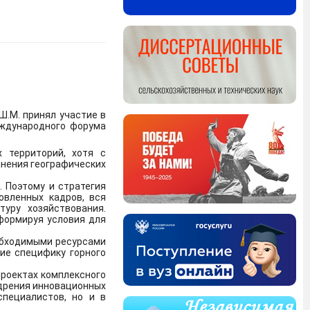
лекции "Экономика и
Ш.М. принял участие в
Ь, которая находится
еждународного форума
 территорий, хотя с
анения географических
я злоумышленниками
 Поэтому и стратегия
овленных кадров, вся
уру хозяйствования.
формируя условия для
еобходимыми ресурсами
ие специфику горного
Федеральном проекте
оторой обеспечение
проектах комплексного
едрения инновационных
специалистов, но и в