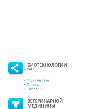
ствляет подбор специалистов разных профессий и специал
я в ПАО «ОДК-Сатурн», просим направить на адрес э
качать
агестан от 10 октября 2022 г. № 01-07-05/3-1023 по пункту 5
т 29 сентября 2022 года Министерство труда и социального ра
ьзования для подбора работы, в том числе за пределами СК
Работа в России», размещенной в информационно – телеком
тический сетевой электронный научный журнал «Известия 
в которых могут быть опубликованы основные научные резу
ние ученой степени доктора наук.
Подробнее
дерации приглашает принять участие во Всероссийской студен
О факультете
Деканат
Кафедры
 Более 5 тысяч вакансий. Заполняйте резюме и находите работ
фессионального и карьерного развития молодых работников.
П