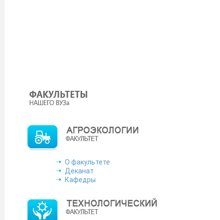
Минобрнауки РД сообщает, что ПАО «ОДК-Сатурн» осуще
выпускниках, изъявивших желание трудоустроитьс
gulya.alemsetova@yandex.ru согласно прилагаемой форме.
С
В соответствии с поручением Правительства Республики Д
заседания № 07-05/3 заседания Совета Безопасности РД о
студентов-выпускников информацию о возможности испол
платформы в сфере занятости и трудовых отношений «
«Интернет»:
https://trudvsem.ru
Уважаемые коллеги! С 13 октября 2022 года политема
включен в перечень рецензируемых научных изданий, 
на соискание ученой степени кандидата наук, на соиска
Министерство науки и высшего образования Российской Фе
защитникам Отечества».
О факультете
Подробнее
Деканат
Кафедры
Сервис поиска работы в агросекторе от Россельхозбанка!
ПАО «КАМАЗ» предоставляет широкие возможности для про