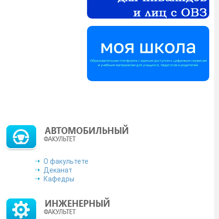
ьностей. Сведения о
лектронной почты:
 раздела 2 протокола
звития РД доводит до
ФО, Единой цифровой
муникационной сети
Дагестанского ГАУ»
льтаты диссертаций
ческой акции «Письма
О факультете
Деканат
Кафедры
у мечты.
Подробнее
одробнее