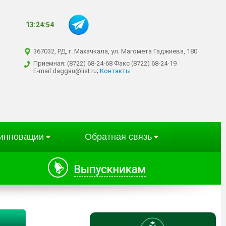
13:24:55
367032, РД, г. Махачкала, ул. Магомета Гаджиева, 180
Приемная: (8722) 68-24-68 Факс (8722) 68-24-19
E-mail:daggau@list.ru;
Контакты
 инновации
Обратная связь