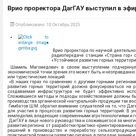
Врио проректора ДагГАУ выступил в эфи
Вниманию преподавателей и студентов: с 1 февраля 2026
менеджмент - Издательство Дашков и К" ЭБС ЛАНЬ.
Опубликовано: 10 Октябрь 2025
В Дагестане объявлен набор в войска беспилотной авиации
Врио проректора по научной деятельно
С 01.09.25 по 31.08.26 Дагестанскому ГАУ предоставлен до
радиопередаче станции «Страна гор» 
по следующей ссылке:
https://e.lanbook.com/books/44375
«Устойчивое развитие горных территори
Шамиль Магомедович в своем выступлении подчеркнул,
экономической точки зрения это может быть и неоправданно 
Цифровые плакаты, направленные на обеспечение осмо
или туристические локаций.
телекоммуникационных сетей.
Подробнее
«В наших горах по сравнению с другими горными регионам
развития горных территорий должна фокусироваться на ра
создаваемая инфраструктура не будет эффективно испо
Дагестанский ГАУ готовит учителей агротехнологических 
Сложившиеся методы и подходы хозяйствования должны бы
производства органической «натуральной» продукции так вост
Гимбатов Ш.М. обратил внимание слушателей на то, что Да
для участия в процессах развития горных территорий. В 
Дагестанский государственный аграрный университет име
земледелия, владеющие современными агротехнологиями и г
«Кадры в АПК» национального проекта «Технологическ
ДагГАУ в лице нового руководства и сложившегося за многи
укомплектованности кадрами аграрных предприятий на уров
развития региона: от разработки практико-ориентированных
решений в производство и переработку сельхозпродукци
практической помощи развитию региона, в передаче знаний и 