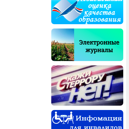
гия, биотехнология,
кие базы данных, к
научных изданий, в
К1,К2,К3.
Подробнее
убликованы основные
аук (по состоянию на
атегориям К1,К2,К3.
я образовательной
ающихся.
Перейти к