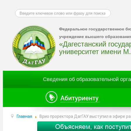
Искать...
Федеральное государственное б
учреждение высшего образовани
«Дагестанский госуд
университет имени М
Сведения об образовательной орг
Главная
Врио проректора ДагГАУ выступил в эфире р