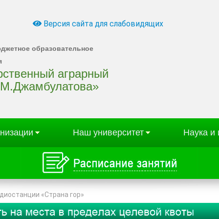
Версия сайта для слабовидящих
юджетное образовательное
я
арственный аграрный
.М.Джамбулатова»
анизации
Наш университет
Наука и
адиостанции «Страна гор»