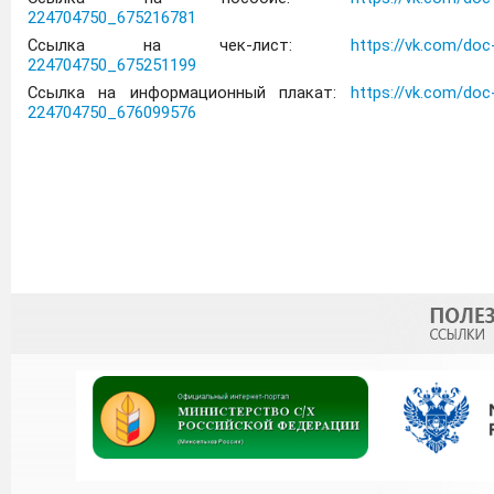
224704750_675216781
Ссылка на чек-лист:
https://vk.com/doc
224704750_675251199
Ссылка на информационный плакат:
https://vk.com/doc
224704750_676099576