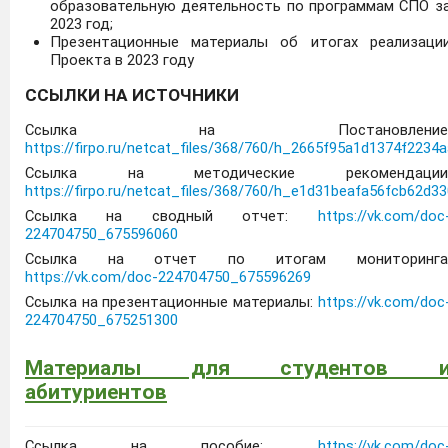
образовательную деятельность по программам СПО з
2023 год;
Презентационные материалы об итогах реализаци
Проекта в 2023 году
ССЫЛКИ НА ИСТОЧНИКИ
Ссылка на Постановление
https://firpo.ru/netcat_files/368/760/h_2665f95a1d1374f223
Ссылка на методические рекомендации
https://firpo.ru/netcat_files/368/760/h_e1d31beafa56fcb62d
Ссылка на сводный отчет:
https://vk.com/doc
224704750_675596060
Ссылка на отчет по итогам мониторинга
https://vk.com/doc-224704750_675596269
Ссылка на презентационные материалы:
https://vk.com/doc
224704750_675251300
Материалы для студентов 
абитуриентов
Ссылка на пособие:
https://vk.com/doc