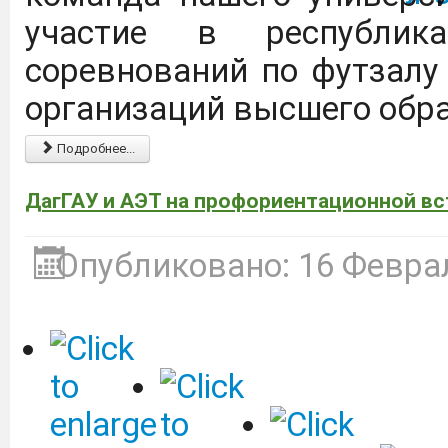
С каталогом инновацио
участие в республика
ГАУ можно ознакомиться 
соревнований по футзалу
организаций высшего обр
ФКП "Щелковский биоком
выпускников ВО и СПО п
Подробнее...
микробиология, био
ДагГАУ и АЭТ на профориентационной вс
инженерия.
Подробнее
Опубликовано: 16 Февра
На сайте журнала "Изв
приравнивание науч
наукометрические базы
ВАК с распределением 