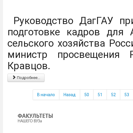
федеральными 
образовательными орг
Руководство ДагГАУ при
обучающихся.
Перейти
подготовке кадров для 
сельского хозяйства Рос
Минобрнауки РД сообщ
министр просвещения Р
осуществляет подбор сп
Кравцов.
и специальностей. Сведе
Подробнее...
желание трудоустрои
просим направить на
В начало
Назад
50
51
52
53
gulya.alemsetova@yand
форме.
Скачать