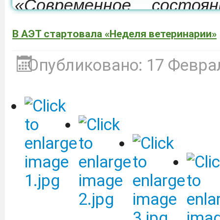
«Современное состоя
развития мелиорации 
В АЭТ стартовала «Неделя ветеринарии»
которая состоится 24-26
Опубликовано: 17 Февра
Депобразования приг
участие в образовател
культуре «Финансовый 
ВТБ (ПАО).
Подробнее
Объявление о сдаче в 
оборудованием.
Подробне