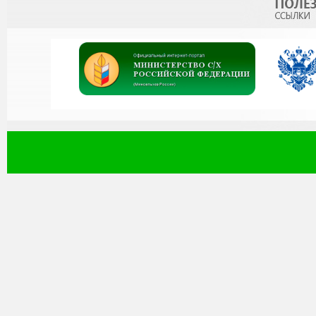
Уважаемые коллеги!
политематический се
журнал «Известия Даг
перечень рецензиру
которых могут быт
научные результаты 
ученой степени канд
ученой степени доктор
Министерство наук
Российской Федерации п