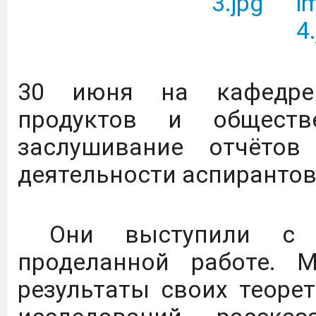
Всероссийский конкурс 
и проектов в сфере об
социально-экономиче
30 июня на кафедре 
территорий, «Моя страна
продуктов и обществ
заслушивание отчётов 
Вниманию преподавател
деятельности аспирантов
2026 г. по 31 января 
доступ к коллекции 
Издательство Дашков и 
Они выступили с п
проделанной работе. 
В Дагестане объявлен 
результаты своих теоре
авиации.
Подробнее