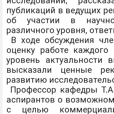
исследований, расска
публикаций в ведущих ре
С 01.09.25 по 31.08.26 
об участии в научно-
доступ к коллекции
различного уровня, отве
"Просвещение" ЭБС Л
В ходе обсуждения чле
следующей ссылке:
https
оценку работе каждого 
уровень актуальности 
Цифровые плакаты, на
высказали ценные ре
осмотрительности гра
развитию исследовательс
использования
Профессор кафедры Т.А
телекоммуникационных 
аспирантов о возможном 
с целью коммерциали
Дагестанский Г