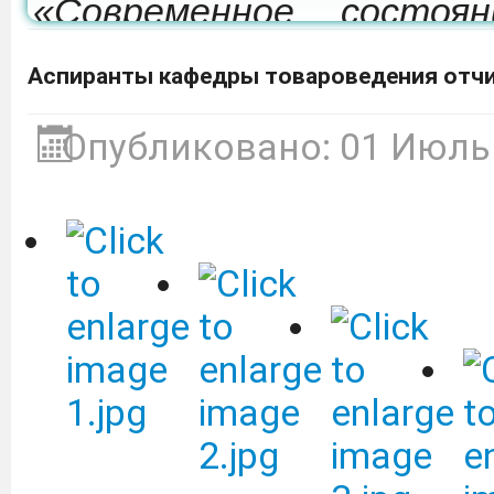
«Современное состоя
развития мелиорации 
Аспиранты кафедры товароведения отчи
которая состоится 24-26
Опубликовано: 01 Июль
Депобразования приг
участие в образовател
культуре «Финансовый 
ВТБ (ПАО).
Подробнее
Объявление о сдаче в 
оборудованием.
Подробне