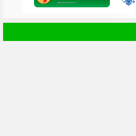
На сайте журнала "Изв
рекомендация о ка
рецензируемых научных
быть опубликова
результаты диссертац
На сайте журнала "Изв
итоговое распределени
ВАК по категориям К1,К2
На сайте журнала "Из
перечень рецензируемых
должны быть опубли