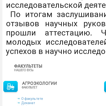
исследовательской деяте
агротехнологических кла
По итогам заслушивани
отзывов научных руков
Дагестанский государст
прошли аттестацию. 
имени М.М. Джамбулатов
молодых исследователе
2027 года в Федераль
успехов в научно исслед
национального проекта 
продовольственной бе
обеспечение укомплект
предприятий на уровне
Подробнее
О факультете
Деканат