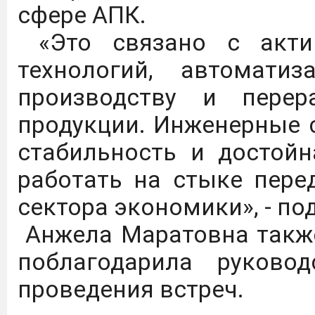
сфере АПК.
агротехнологических кла
«Это связано с акти
технологий, автомат
Дагестанский государст
производству и перера
имени М.М. Джамбулатов
продукции. Инженерные 
2027 года в Федераль
стабильность и достойн
национального проекта 
работать на стыке пере
продовольственной бе
сектора экономики», - по
обеспечение укомплект
Анжела Маратовна также
предприятий на уровне
поблагодарила руково
Подробнее
проведения встреч.