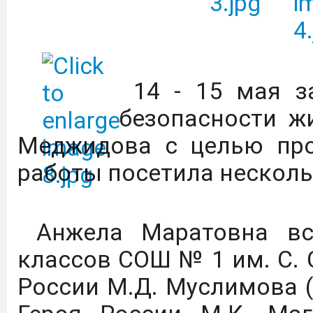
Всероссийский конкурс 
и проектов в сфере об
социально-экономиче
14 - 15 мая з
территорий, «Моя страна
безопасности жи
Меджидова с целью про
Вниманию преподавател
работы посетила несколь
2026 г. по 31 января 
доступ к коллекции 
Издательство Дашков и 
Анжела Маратовна вст
классов СОШ № 1 им. С. 
В Дагестане объявлен 
России М.Д. Муслимова (
авиации.
Подробнее