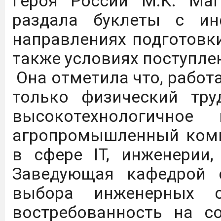
Героя России М.К. Маг
раздала буклеты с ин
С 01.09.25 по 31.08.26 
направлениях подготовки
доступ к коллекции
также условиях поступле
"Просвещение" ЭБС Л
Она отметила что, работа
следующей ссылке:
https
только физический тр
высокотехнологичное 
Цифровые плакаты, на
агропромышленный компл
осмотрительности гра
в сфере IT, инженерии,
использования
Заведующая кафедрой 
телекоммуникационных 
выбора инженерных с
востребованность на с
Дагестанский Г