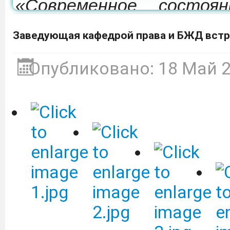
«Современное состоя
развития мелиорации 
Заведующая кафедрой права и БЖД встр
которая состоится 24-26
Опубликовано: 18 Май 
Депобразования приг
участие в образовател
культуре «Финансовый 
ВТБ (ПАО).
Подробнее
Объявление о сдаче в 
оборудованием.
Подробне