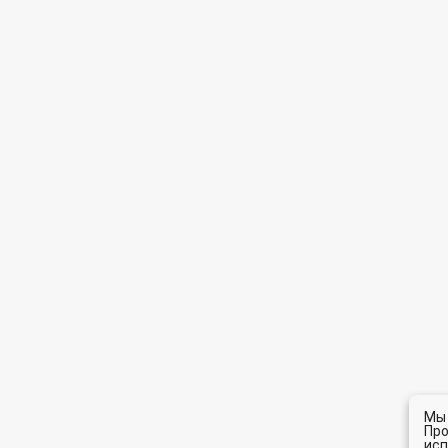
Мы 
Про
исп