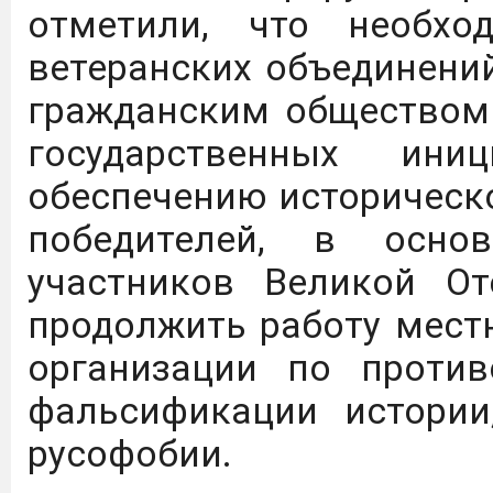
На сайте журнала "Изв
отметили, что необхо
рекомендация о ка
ветеранских объединени
рецензируемых научных
гражданским обществом
быть опубликова
государственных ин
результаты диссертац
обеспечению историческ
На сайте журнала "Изв
победителей, в осно
итоговое распределени
участников Великой От
ВАК по категориям К1,К2
продолжить работу мест
организации по проти
На сайте журнала "Из
фальсификации истории
перечень рецензируемых
русофобии.
должны быть опубли