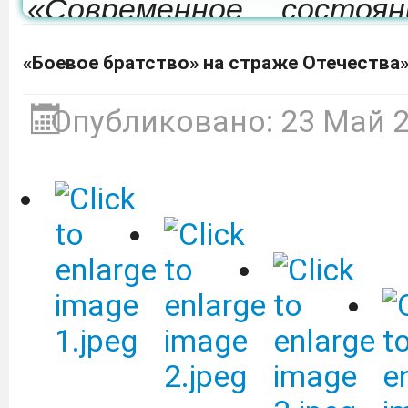
«Современное состоя
развития мелиорации 
«Боевое братство» на страже Отечества»
которая состоится 24-26
Опубликовано: 23 Май 
Депобразования приг
участие в образовател
культуре «Финансовый 
ВТБ (ПАО).
Подробнее
Объявление о сдаче в 
оборудованием.
Подробне