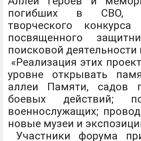
Аллеи героев и мемор
С каталогом инновацио
погибших в СВО, пр
ГАУ можно ознакомиться 
творческого конкурса
ФКП "Щелковский биоком
посвященного защитн
выпускников ВО и СПО п
поисковой деятельности 
микробиология, био
«Реализация этих проек
инженерия.
Подробнее
уровне открывать памя
аллеи Памяти, садов 
На сайте журнала "Изв
боевых действий; п
приравнивание науч
военнослужащих; провод
наукометрические базы
новые музеи и экспозиции
ВАК с распределением 
Участники форума при