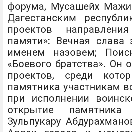
форума, Мусашейх Мажит
агротехнологических кла
Дагестанским республи
проектов направления
Дагестанский государст
памяти»: Вечная слава 
имени М.М. Джамбулатов
именем назовем; Поис
2027 года в Федераль
«Боевого братства». Он
национального проекта 
проектов, среди кото
продовольственной бе
памятника участникам в
обеспечение укомплект
при исполнении воинско
предприятий на уровне
открытие памятника
Подробнее
Зульпукару Абдурахмано